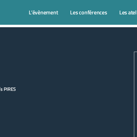
L’évènement
Les conférences
Les atel
ïs PIRES